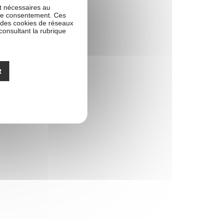
nt nécessaires au
otre consentement. Ces
nt des cookies de réseaux
onsultant la rubrique
R