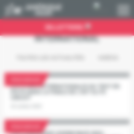
Panneau de gestion des cookies
BILLETTERIE
INTERNATIONAL
TOUTES LES ACTUALITÉS
VIDÉOS
International
LES STARS INTERNATIONALES DU TROT EN
PISTE DANS LA FINALE DE L'UET ELITE
CIRCUIT
10 octobre 2023
International
PRIX D'AMÉRIQUE LEGEND RACE 2023 :