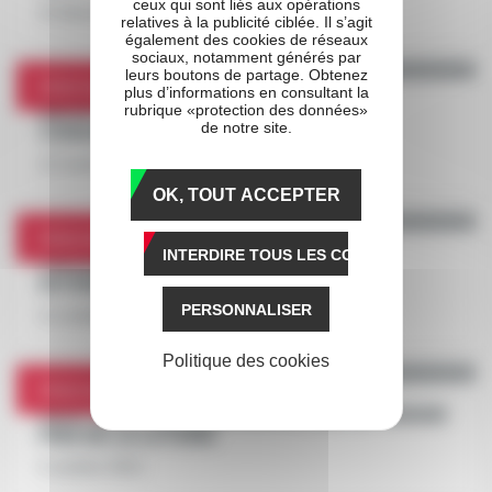
ceux qui sont liés aux opérations
22 décembre 2021
relatives à la publicité ciblée. Il s’agit
également des cookies de réseaux
sociaux, notamment générés par
leurs boutons de partage. Obtenez
International
plus d’informations en consultant la
BAHIA QUESNOT VEUT À NOUVEAU
rubrique «protection des données»
de notre site.
CONQUÉRIR L'ITALIE
12 novembre 2021
OK, TOUT ACCEPTER
International
INTERDIRE TOUS LES COOKIES
CALGARY GAMES, NOUVELLE STAR
INTERNATIONALE DU TROT
PERSONNALISER
11 octobre 2021
Politique des cookies
International
FACE TIME BOURBON SOUVERAIN DU GRAND
PRIX DE LA LOTERIE
4 octobre 2021