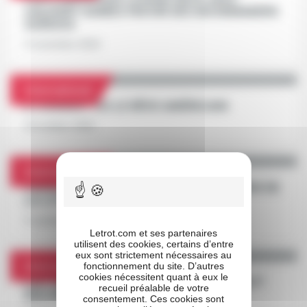
CALGARY GAMES FAVORI DES BOOKMAKERS
SUÉDOIS
3 novembre 2022
International
ETONNANT OU LE RÊVE AMÉRICAIN
13 octobre 2022
International
VERNISSAGE GRIF GAGNE LE GRAND PRIX DE
LA LOTERIE
3 octobre 2022
Letrot.com et ses partenaires
utilisent des cookies, certains d’entre
eux sont strictement nécessaires au
International
fonctionnement du site. D’autres
cookies nécessitent quant à eux le
LES TROTTEURS EUROPÉENS À L’ASSAUT
recueil préalable de votre
DES PRIX D’AMÉRIQUE RACES ZETURF
consentement. Ces cookies sont