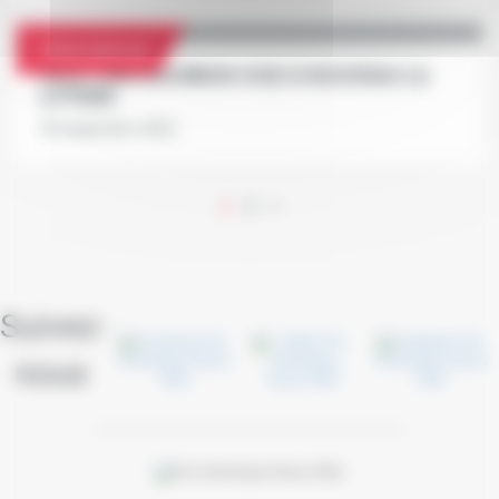
International
FACE TIME BOURBON VISE À NOUVEAU LA
LOTERIE
28 septembre 2021
1
2
>
Suivez-
nous