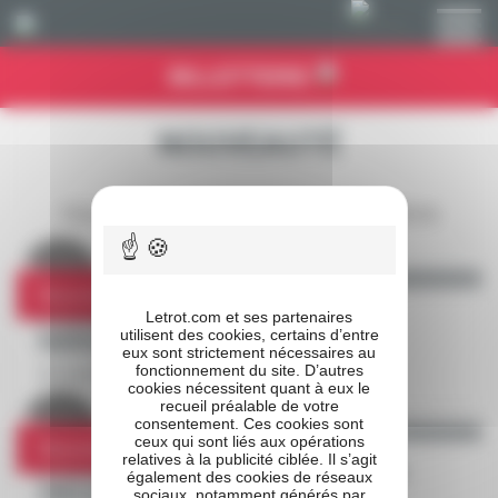
Panneau de gestion des cookies
BILLETTERIE
NOUVEAUTÉ
TOUTES LES ACTUALITÉS
VIDÉOS
Nouveauté
Letrot.com et ses partenaires
PRIX D’AMÉRIQUE RACES ZETURF - LA
utilisent des cookies, certains d’entre
MARQUE
eux sont strictement nécessaires au
fonctionnement du site. D’autres
12 novembre 2020
cookies nécessitent quant à eux le
recueil préalable de votre
consentement. Ces cookies sont
ceux qui sont liés aux opérations
Nouveauté
relatives à la publicité ciblée. Il s’agit
PRIX D’AMÉRIQUE – LA CONFÉRENCE DE
également des cookies de réseaux
PRESSE
sociaux, notamment générés par