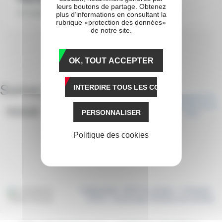
leurs boutons de partage. Obtenez
12 novembre 2020
plus d’informations en consultant la
rubrique «protection des données»
de notre site.
OK, TOUT ACCEPTER
Suivez-
INTERDIRE TOUS LES COOKIES
nous
PERSONNALISER
Politique des cookies
Crédits photos : SETF (JL.Lamaère – C.Richard) –
A.P.R.H – Scoop Dyga |
Protection des données